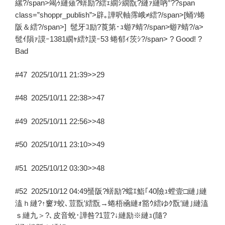
縲?/span>竭ｩ縺薙?蠎励?繧ｪ繝ｼ繝翫?縺ｧ縺吶°??span
class=”shoppr_publish”>辟｡譁呎軸霈峨≠繧?/span>[蛹ｿ蜷
阪＆繧?/span>] 髢牙ｺ励?莨第･ｭ蝣ｱ蜻?/span>蝣ｱ蜻?/a>
髢ｲ隕ｧ謨ｰ1381繝ｬ繧ｹ謨ｰ53 蜷郁ｨ茨ｼ?/span> ? Good! ?
Bad
#47
2025/10/11 21:39
>>29
#48
2025/10/11 22:38
>>47
#49
2025/10/11 22:56
>>48
#50
2025/10/11 23:10
>>49
#51
2025/10/12 03:30
>>48
#52
2025/10/12 04:49
蜑阪?蠎励?蟷ｴ鮨｢40險ｭ螳壹□縺｣縺
溘ｈ縺?↑窶ｦ蛟､荳翫′繧翫→蜷梧凾縺ｫ豁ｳ繧ゆｸ翫′縺｣縺溘
ｓ縺九＞?､皮音蛻･譁咎?1荳?↓縺励※縺ｭ(隨?