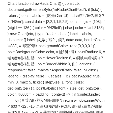
Chart function drawRadarChart() { const ctx =
document.getElementById("mRadarChartPosi"); if (!ctx) {
return; } const labels = ['隧先ｬｺ\n','繝舌ヰ\n繧｢','雎?,'諢牙ｿ
ｫ','NG\n']; const data = [2,2,1,1.5,2.5]; const ctgid = [103]; if
(ctgid == 136 ) { color = '#429eff'; } else { color = '#eb8188';
} new Chart(ctx, { type: 'radar', data: { labels: labels,
datasets: [{ label: '繝昴ず繝?ぅ繝?, data: data, borderColor:
'#888', // 邱壹?濶ｲ backgroundColor: "rgba(0,0,0,0.1)",
pointBackgroundColor: color, // 轤ｹ縺ｮ濶ｲ pointRadius: 6, //
轤ｹ縺ｮ繧ｵ繧､繧ｺ pointHoverRadius: 8, // 繝帙ヰ繝ｼ譎ゅ?
轤ｹ縺ｮ繧ｵ繧､繧ｺ pointBorderWidth: 0, }], }, options: {
responsive: false, maintainAspectRatio: false, plugins: {
legend: { display: false } }, scales: { r: { beginAtZero: true,
min: 0, max: 5, ticks: { stepSize: 1, font: { size:
getFontSize() } }, pointLabels: { font: { size: getFontSize(),
color: '#008cff' }, padding: (context) => { if (context.index
=== 0) { // 荳?逡ｪ荳翫?繝ｩ繝吶Ν return window.innerWidth
< 600 ? -12 : -15; // 繧ｹ繝槭?縺ｨPC縺ｧ逡ｰ縺ｪ繧九が繝輔
そ繝?ヨ } return -2; // 莉悶?繝ｩ繝吶Ν縺ｮ繝?ヵ繧ｩ繝ｫ繝医