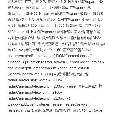
縺ｽ縺｣縺｡繧?ｊ 諢牙ｿｫ 辭溷･ｳ NG 螟ｱ遉ｼ 蟀?/span> NS
讌ｽ縺励＞ 闍･縺?/span> 蜉?蟾･ 譁ｭ繧?/span> 辟｡
隕?/span> 鄒惹ｺｺ 荳頑焔 荳頑焔縺?/span> 螳峨＞ 陝ｻ 騾
壼?ｱ 鬮倥＞ NN 縺九ｏ縺?＞ 荵ｳ鬥?/span> 莨壹＞縺溘＞
蜀?乢 蝗櫁ｻ｢ 螳牙ｿ?/span> 辷?ｹｳ 逋ｺ諠ｳ 雋ｫ 縺?＞蜉?
貂?/span> 縺上＆縺?/span> 繧ｹ繝ｫ繝ｼ 荳区焔 菴楢? 蛹
悶¢迚ｩ 縲後Ο繧ｰ繧､繝ｳ縺励※繧医ｊ蠢ｫ驕ｩ縺ｫ縲?/h3>
繝ｭ繧ｰ繧､繝ｳ 譁ｰ隕丈ｼ壼藤逋ｻ骭ｲ(辟｡譁? 縺ｿ繧薙↑縺ｮ諢
剰ｦ?/div> 縺翫☆縺吶ａ蠎ｦ 1.60 笘??笘??笘?/div>
document.addEventListener(“DOMContentLoaded”,
function () { function resizeCanvas() { const radarCanvas =
document.getElementById(‘mRadarChartPosi’); if
(window.innerWidth < 600) { // 繧ｹ繝槭?縺ｮ蝣ｴ蜷
radarCanvas.style.width = '200px';
radarCanvas.style.height = '200px'; } else { // PC縺ｮ蝣ｴ蜷
radarCanvas.style.width = '210px';
radarCanvas.style.height = '210px'; } }
window.addEventListener('resize', resizeCanvas);
resizeCanvas(); // 蛻晄悄繝ｪ繧ｵ繧､繧ｺ繧定｡後≧ // Radar