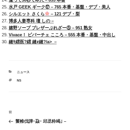
水戸 GEEK ギーク⑰ – 765 本番・基盤・デブ・美人
シルエット さくら
– 121 デブ・梨
博多人妻専科 壇 しの –
嬉野ソープ ブレザーぶれざー⑤ – 951 熟女
Vivace！ ビバーチェ こころ – 555 本番・基盤・中出し
縺ｷ繧医?繧 縺ｫ縺?/a> –
カ
ニュース
テ
タ
NS
ゴ
グ
リ
ー
投
過
前
稿
去
鬟帷伐譁ｰ蝨ｰ 邱丞粋竭｣ –
ナ
の