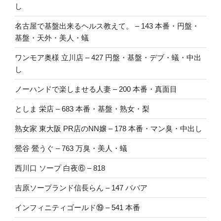
し
名古屋で基盤出来るヘルス教えて。 – 143 本番・円盤・
基盤・天外・美人・蟻
ワンモア奥様 立川店 – 427 円盤・基盤・デブ・蟻・中出
し
ノーハンドで楽しませる人妻 – 200 本番・真面目
としま 栄店 – 683 本番・基盤・熟女・梨
熟女家 東大阪 PR店のNN嬢 – 178 本番・マン臭・中出し
鶯谷 鶯うぐ – 763 万臭・美人・蟻
西川口 ソープ 白夜⑥ – 818
吉原ソープランド信長らん – 147 ババア
インフィニティゴールド⑲ – 541 本番