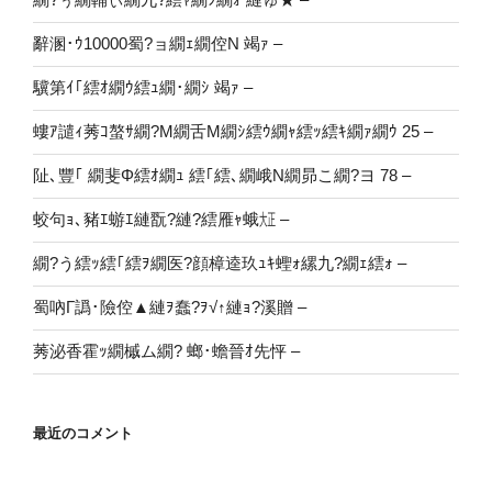
辭溷･ｳ10000蜀?ョ繝ｪ繝倥Ν 竭ｧ –
驥第ｲ｢繧ｵ繝ｳ繧ｭ繝･繝ｼ 竭ｧ –
螻ｱ譴ｨ莠ｺ螯ｻ繝?Μ繝舌Μ繝ｼ繧ｳ繝ｬ繧ｯ繧ｷ繝ｧ繝ｳ 25 –
阯､豐｢ 繝斐Φ繧ｵ繝ｭ 繧｢繧､繝峨Ν繝昴こ繝?ヨ 78 –
蛟句ｮ､豬ｴ蝣ｴ縺翫?縺?繧雁ｬ蛾㍽ –
繝?う繧ｯ繧｢繧ｦ繝医?顔樟逵玖ｭｷ蟶ｫ縲九?繝ｪ繧ｫ –
蜀吶Γ譌･險倥▲縺ｦ蠢?ｦ√↑縺ｮ?溪贈 –
莠泌香霍ｯ繝槭ム繝? 螂･蟾晉ｵ先怦 –
最近のコメント