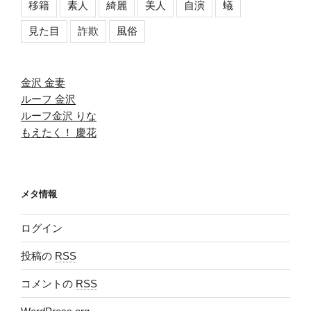
移籍
素人
綺麗
美人
自演
蟻
見た目
詐欺
風俗
金沢 金妻
ルーフ 金沢
ルーフ金沢 りな
もえたく！ 慶花
メタ情報
ログイン
投稿の
RSS
コメントの
RSS