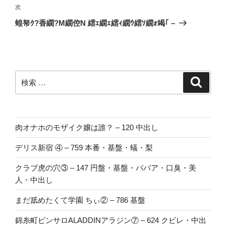
ビ
投
次
次
稿
ゲ
の
蝗帑ｸ?香繝?Μ繝倥Ν 繧ｪ繝ｪ繧ｨ繝ｳ繧ｿ繝ｫ竭｢ –
投
ー
稿
シ
ョ
ン
検
検
索
索:
肉オナホのモザイク嬢は誰？ – 120 中出し
デリス新宿 ④ – 759 本番・基盤・蟻・梨
クラブ虎の穴③ – 147 円盤・基盤・ババア・口臭・美
人・中出し
まだ舐めたくて学園 ちぃ② – 786 基盤
錦糸町ピンサロALADDINアラジン⑦ – 624 クビレ・中出