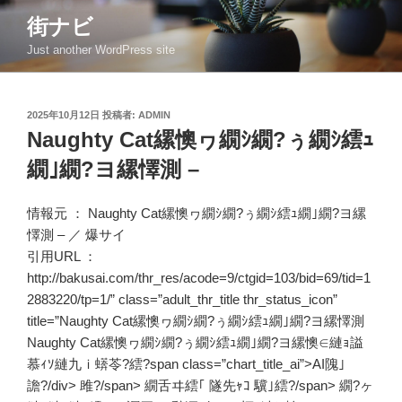
コ
街ナビ
ン
Just another WordPress site
テ
ン
ツ
投
2025年10月12日
投稿者:
ADMIN
へ
稿
Naughty Cat縲懊ヮ繝ｼ繝?ぅ繝ｼ繧ｭ
ス
日:
キ
繝｣繝?ヨ縲懌測 –
ッ
プ
情報元 ：
Naughty Cat縲懊ヮ繝ｼ繝?ぅ繝ｼ繧ｭ繝｣繝?ヨ縲
懌測 –
／
爆サイ
引用URL ：
http://bakusai.com/thr_res/acode=9/ctgid=103/bid=69/tid=1
2883220/tp=1/” class=”adult_thr_title thr_status_icon”
title=”Naughty Cat縲懊ヮ繝ｼ繝?ぅ繝ｼ繧ｭ繝｣繝?ヨ縲懌測
Naughty Cat縲懊ヮ繝ｼ繝?ぅ繝ｼ繧ｭ繝｣繝?ヨ縲懊∈縺ｮ謚
慕ｨｿ縺九ｉ蠎苓?繧?span class=”chart_title_ai”>AI隗｣
譫?/div> 雎?/span> 繝舌ヰ繧｢ 隧先ｬｺ 驥｣繧?/span> 繝?ヶ