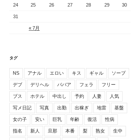
24
25
26
27
28
29
30
31
« 7月
タグ
NS
アナル
エロい
キス
ギャル
ソープ
デブ
デリヘル
ババア
フェラ
フリー
ブス
ホテル
中出し
予約
人妻
人気
写メ日記
写真
出勤
出稼ぎ
地雷
基盤
女の子
安い
巨乳
年齢
復活
性病
指名
新人
旦那
本番
梨
熟女
生中