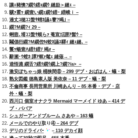
讓ｪ豬懊?繝ｳ繧ｮ繝ｳ 縺励＞縺ｪ –
驥ｧ霍ｯ 繝壹い繝ｪ繝ｳ繧ｰ 繧峨ｉ –
遖丈ｺ穂ｺｺ螯ｻ蝟ｶ讌ｭ謇?竭｣ –
繝?Μ繝?ｨ 29 –
蜊壼､壻ｺｺ螯ｻ蟆らｧ 菴宣㍽譛ｱ髻ｳ –
鬮倡衍繝?Μ繝倥Ν蛟ｶ讌ｽ驛ｨ 縺ｪ縺､ –
鬟ｯ蝪壹Λ繧ｹ繧ｿ 竭ｫ –
辭溷･ｳ螳ｶ 譚ｱ螟ｧ髦ｪ 縺薙→ –
逵悟漉 繝舌?繧ｸ繝ｳ繝上?繝?/a> –
激安ぽちゃっ娘 桶狭間⑧ – 299 デブ・おばはん・蟻・梨
熟女図鑑 徳島素人版 美依奈 – 11 デブ・蟻・梨
不倫商事 長岡営業所 川崎あんり – 85 本番・デブ・店
外・蟻・梨
西川口 個室オナクラ Mermaid マーメイド ゆあ – 414 デ
ブ・ババア
シュガーアンドブルーム さあや – 163 蟻
メールでのやり取り④ – 264 デブ
デリのドライバー
– 110 デカイ顔
逢って30秒で即尺 – 655 本番