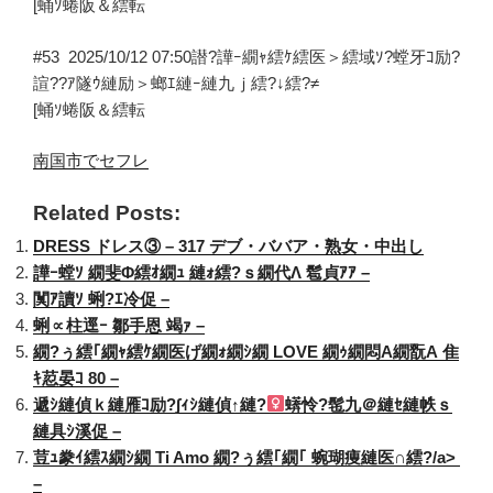
[蛹ｿ蜷阪＆繧転
#53
2025/10/12 07:50
譛?譁ｰ繝ｬ繧ｹ
繧医＞繧域ｿ?螳牙ｺ励?
諠??ｱ隧ｳ縺励＞螂ｴ縺ｰ縺九ｊ繧?↓繧?≠
[蛹ｿ蜷阪＆繧転
南国市でセフレ
Related Posts:
DRESS ドレス③ – 317 デブ・ババア・熟女・中出し
譁ｰ螳ｿ 繝斐Φ繧ｵ繝ｭ 縺ｫ繧?ｓ繝代Λ 髱貞ｱｱ –
闃ｱ讀ｿ 蜊?ｴ冷促 –
蜊∝柱逕ｰ 鄒手恩 竭ｧ –
繝?ぅ繧｢繝ｬ繧ｹ繝医げ繝ｫ繝ｼ繝 LOVE 繝ｩ繝悶Α繝翫Α 隹
ｷ荵晏ｺ 80 –
遞ｼ縺偵ｋ縺雁ｺ励?∫ｨｼ縺偵↑縺?
蠎怜?髢九＠縺ｾ縺帙ｓ
縺具ｼ溪促 –
荳ｭ豢ｲ繧ｽ繝ｼ繝 Ti Amo 繝?ぅ繧｢繝｢ 蜿瑚痩縺医∩繧?/a>
–