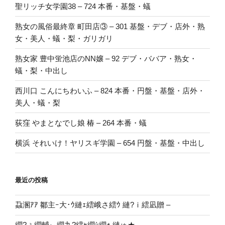
聖リッチ女学園38 – 724 本番・基盤・蟻
熟女の風俗最終章 町田店③ – 301 基盤・デブ・店外・熟
女・美人・蟻・梨・ガリガリ
熟女家 豊中蛍池店のNN嬢 – 92 デブ・ババア・熟女・
蟻・梨・中出し
西川口 こんにちわいふ – 824 本番・円盤・基盤・店外・
美人・蟻・梨
荻窪 やまとなでし娘 椿 – 264 本番・蟻
横浜 それいけ！ヤリスギ学園 – 654 円盤・基盤・中出し
最近の投稿
蝨溷ｱｱ 鄒主ｰ大･ｳ縺ｪ繧峨さ繧ｳ 縺?ｉ繧凪贈 –
繝?ぅ繝輔ぃ繝九?繧ｬ繝ｼ繝ｫ 縺ゅ★ –