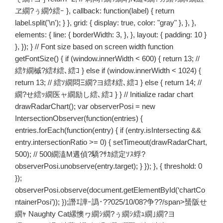
ヱ繝?ぅ繝ｳ繧ｰ }, callback: function(label) { return
label.split('\n'); } }, grid: { display: true, color: "gray" }, }, },
elements: { line: { borderWidth: 3, }, }, layout: { padding: 10 }
}, }); } // Font size based on screen width function
getFontSize() { if (window.innerWidth < 600) { return 13; //
繧ｹ繝槭?繧ｵ繧､繧ｺ } else if (window.innerWidth < 1024) {
return 13; // 繧ｿ繝悶Ξ繝?ヨ繧ｵ繧､繧ｺ } else { return 14; //
繝?せ繧ｯ繝医ャ繝励し繧､繧ｺ } } // Initialize radar chart
drawRadarChart(); var observerPosi = new
IntersectionObserver(function(entries) {
entries.forEach(function(entry) { if (entry.isIntersecting &&
entry.intersectionRatio >= 0) { setTimeout(drawRadarChart,
500); // 500繝溘Μ遘偵?驕?ｻｶ繧定ｿｽ蜉?
observerPosi.unobserve(entry.target); } }); }, { threshold: 0
});
observerPosi.observe(document.getElementById(‘chartCo
ntainerPosi’)); });譖ｴ譁ｰ譌･??025/10/08?争??/span>蜑阪せ
繝ｬ Naughty Cat縲懊ヮ繝ｼ繝?ぅ繝ｼ繧ｭ繝｣繝?ヨ