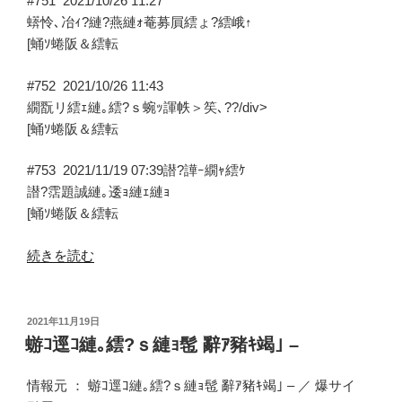
#751
2021/10/26 11:27
蠎怜､冶ｨ?縺?燕縺ｫ菴募屓繧ょ?繧峨↑
[蛹ｿ蜷阪＆繧転
#752
2021/10/26 11:43
繝翫リ繧ｪ縺｡繧?ｓ蜿ｯ諢帙＞笶､??/div>
[蛹ｿ蜷阪＆繧転
#753
2021/11/19 07:39
譛?譁ｰ繝ｬ繧ｹ
譛?霑題誠縺｡逶ｮ縺ｪ縺ｮ
[蛹ｿ蜷阪＆繧転
“蟆
続きを読む
大･
ｳ
繧
投
2021年11月19日
稿
ｯ
蝣ｺ逕ｺ縺｡繧?ｓ縺ｮ髢 辭ｱ豬ｷ竭｣ –
日:
繝
ｩ
情報元 ：
蝣ｺ逕ｺ縺｡繧?ｓ縺ｮ髢 辭ｱ豬ｷ竭｣ –
／
爆サイ