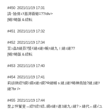
#450
2021/11/19 17:31
譌･險倩ｭｦ蟇溽匳蝣ｴ??/div>
[蛹ｿ蜷阪＆繧転
#451
2021/11/19 17:32
#452
2021/11/19 17:34
荳ｭ蟲ｶ縺昴?蜑ｲ縺ｫ縺ｯ蜿ｩ縺九ｌ縺ｪ縺??
[蛹ｿ蜷阪＆繧転
#453
2021/11/19 17:40
#454
2021/11/19 17:41
莉頑律繧ｳ繝ｼ繝ｫ縺ｧ繝?Φ縺輔ｓ縺｣縺ｦ蜷榊燕險?縺｣縺ｦ
縺?br />
#455
2021/11/19 17:44
螯よ怦鬘斐→繧ｹ繧ｿ繧､繝ｫ縺ｯ遒ｺ縺九↓縺?＞縺代←縲√ユ