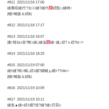
#811
2021/11/18 17:06
縺雁喧縺代′?台ｺｺ縺?縺代
繧翫∪縺吶↑
[蛹ｿ蜷阪＆繧転
#812
2021/11/18 17:17
#813
2021/11/18 18:07
譏ｼ髯仙ｮ壹?螟ｪ縺｣縺溘
縺ｰ縺｡繧?ｓ繧?br />
#814
2021/11/18 18:29
#815
2021/11/19 07:00
縺ｾ縺?蜈ｨ蜩｡繧ｴ繝?繝輔ぉ繝ｩ??/div>
[蛹ｿ蜷阪＆繧転
#816
2021/11/19 10:09
#817
2021/11/19 10:11
縺壹▲縺ｨ繧ｴ繝?逹?縺?縺ｨ諤昴≧