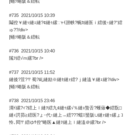
[蛹ｿ蜷阪＆繧転
#735
2021/10/15 10:39
鬮倥￥縺ｯ縺ｪ縺?¢縺ｩ縲∵ｬｲ譛帙?蜿ｶ縺医ｉ繧後↑縺?°繧
ゅ??/div>
[蛹ｿ蜷阪＆繧転
#736
2021/10/15 10:40
隲ｦ繧√ｍ縲?br />
#737
2021/10/15 11:52
縺後?荳?〒蜀?乢縺励※縺ｾ縺ｧ繧?ｊ縺溘￥縺ｪ縺?/div>
[蛹ｿ蜷阪＆繧転
#738
2021/10/15 23:46
濶ｲ縲?ｨ?繧上ｌ縺ｦ繧九¢縺ｩ縲√％縺ｮ蟄舌?蠖薙◆繧翫□
縺ｨ諤昴≧繧医?ょｰ代↑縺上→繧???蟷ｴ蜑阪∪縺ｧ縺ｯ縲ょｺ
怜､悶〒繧ゆｻ倥″蜷医▲縺ｦ縺上ｌ縺溘＠縲?br />