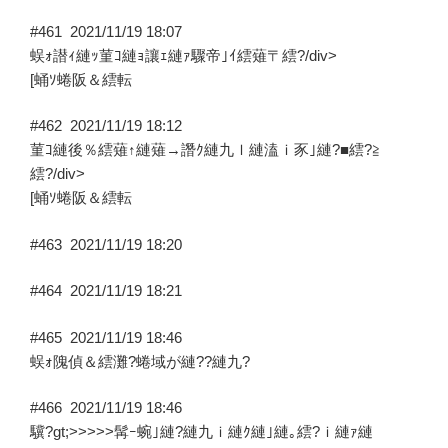
#461
2021/11/19 18:07
蜈ｫ譛ｨ縺ｯ菫ｺ縺ｮ讓ｪ縺ｧ驟帝｣ｲ繧薙〒繧?/div>
[蛹ｿ蜷阪＆繧転
#462
2021/11/19 18:12
菫ｺ縺後％繧薙↑縺薙→譖ｸ縺九ｌ縺溘ｉ豕｣縺?■繧?≧
繧?/div>
[蛹ｿ蜷阪＆繧転
#463
2021/11/19 18:20
#464
2021/11/19 18:21
#465
2021/11/19 18:46
蜈ｫ隗偵＆繧灘?蜷域が縺??縺九?
#466
2021/11/19 18:46
驥?gt;>>>>>髯ｰ蜿｣縺?縺九ｉ縺ｸ縺｣縺｡繧?ｉ縺ｧ縺