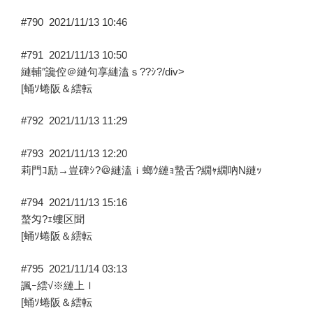
#790
2021/11/13 10:46
#791
2021/11/13 10:50
縺輔″讒倥＠縺句享縺溘ｓ??ｼ?/div>
[蛹ｿ蜷阪＆繧転
#792
2021/11/13 11:29
#793
2021/11/13 12:20
莉門ｺ励→豈碑ｼ?＠縺溘ｉ螂ｳ縺ｮ蟄舌?繝ｬ繝吶Ν縺ｯ
#794
2021/11/13 15:16
螯匁?ｪ螻区聞
[蛹ｿ蜷阪＆繧転
#795
2021/11/14 03:13
諷ｰ繧√※縺上ｌ
[蛹ｿ蜷阪＆繧転