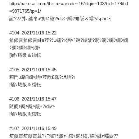
上
http://bakusai.com/thr_res/acode=16/ctgid=103/bid=179/tid
ル
=9971765/tp=1/
繝
諠??ｱ莠､謠帛ｮ懊＠縺?/div>[蛹ｿ蜷阪＆繧?/span>]
ｼ
#104
2021/11/16 15:22
繝
笳銀雷笳銀雷縺ｮ荳?ｹｴ蠕?ｩ溷ｬ｢縺?繧阪?繝ｼ繝ｼ繝ｼ繝ｼ繝
代
ｼ繝ｼ繝ｼ繝ｼ繝ｼ
Λ
[蛹ｿ蜷阪＆繧転
繝?
繧､
#105
2021/11/16 15:45
繧
莉門ｺ励?繝ｬ繧ｹ荳翫£蠢?ｭｻ繧?↑
ｹ
[蛹ｿ蜷阪＆繧転
邨
ｱ
#106
2021/11/16 15:47
蜷
隨醍ｬ醍ｬ醍ｬ醍ｬ?/div>
医
[蛹ｿ蜷阪＆繧転
せ
繝
#107
2021/11/16 15:49
ｬ
笳銀雷笳銀雷荳?ｹｴ蠕?ｩ溷ｬ｢繧ｯ繝ｩ繧､繝ｳ縺ｫ騾壼?ｱ
117