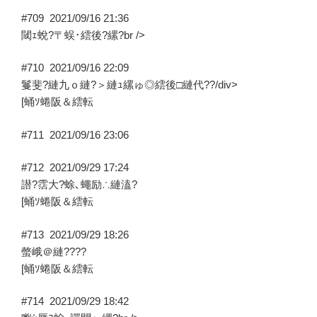
#709
2021/09/16 21:36
閾ｪ蛻?〒蜈･繧後?縲?br />
#710
2021/09/16 22:09
鬘斐?縺九ｏ縺?＞縺ｭ縲ゅ◎繧後□縺代??/div>
[蛹ｿ蜷阪＆繧転
#711
2021/09/16 23:06
#712
2021/09/29 17:24
譛?霑大?蜍､蠅励∴縺溘?
[蛹ｿ蜷阪＆繧転
#713
2021/09/29 18:26
螫峨＠縺????
[蛹ｿ蜷阪＆繧転
#714
2021/09/29 18:42