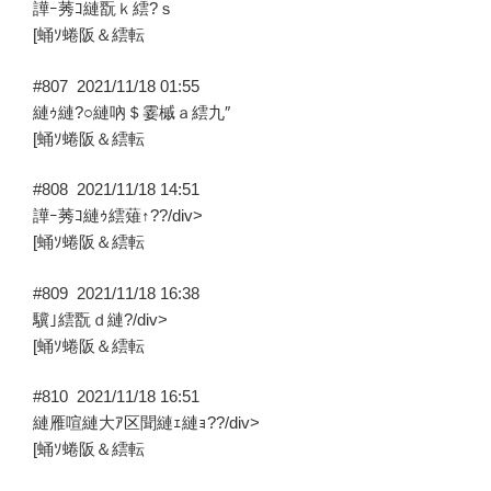
譁ｰ莠ｺ縺翫ｋ繧?ｓ
[蛹ｿ蜷阪＆繧転
#807
2021/11/18 01:55
縺ｩ縺?○縺吶＄霎槭ａ繧九″
[蛹ｿ蜷阪＆繧転
#808
2021/11/18 14:51
譁ｰ莠ｺ縺ｩ繧薙↑??/div>
[蛹ｿ蜷阪＆繧転
#809
2021/11/18 16:38
驥｣繧翫ｄ縺?/div>
[蛹ｿ蜷阪＆繧転
#810
2021/11/18 16:51
縺雁喧縺大ｱ区聞縺ｪ縺ｮ??/div>
[蛹ｿ蜷阪＆繧転