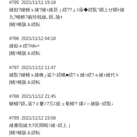
#785
2021/11/11 19:18
縺励?縺輔ｓ縺?縺ｪ縺昴ｊ繧??ょｽ薙◆繧翫°繝上ぜ繝ｬ縺
九?蜷帙?豌玲戟縺｡谺｡隨ｬ
[蛹ｿ蜷阪＆繧転
#786
2021/11/12 04:18
縺励ｅ繧?/div>
[蛹ｿ蜷阪＆繧転
#787
2021/11/12 11:47
縺翫?縺輔ｓ縺檎┌逅?↑繧峨■繧?ｓ縺ｯ繧?ａ縺ｨ縺代ｈ
[蛹ｿ蜷阪＆繧転
#788
2021/11/12 21:45
蜒輔?辟｡逅?ｄ窶ｼ?冗ｴ疲ュ菴輔〒縲√＞縺阪↑繧翫↓
#789
2021/11/12 23:58
縺雁喧縺大ｱ区聞蜻ｼ縺ｰ繧上ｊ
[蛹ｿ蜷阪＆繧転