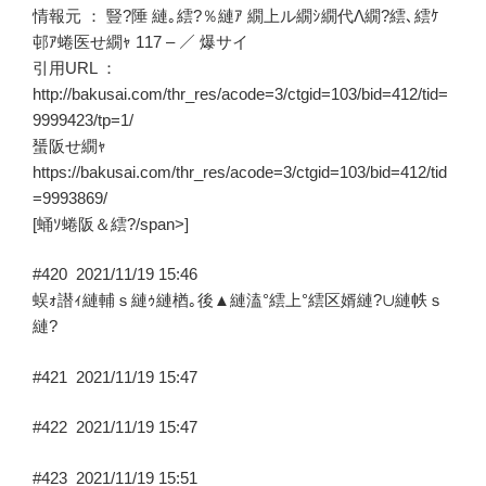
縺
情報元 ：
豎?陲 縺｡繧?％縺ｱ 繝上ル繝ｼ繝代Λ繝?繧､繧ｹ
ｮ
邨ｱ蜷医せ繝ｬ 117 –
／
爆サイ
髢
引用URL ：
辭
http://bakusai.com/thr_res/acode=3/ctgid=103/bid=412/tid=
ｱ
9999423/tp=1/
豬
蜑阪せ繝ｬ
ｷ
https://bakusai.com/thr_res/acode=3/ctgid=103/bid=412/tid
竭｣
=9993869/
–”
[蛹ｿ蜷阪＆繧?/span>]
の
#420
2021/11/19 15:46
蜈ｫ譛ｨ縺輔ｓ縺ｩ縺楢｡後▲縺溘°繧上°繧区婿縺?∪縺帙ｓ
縺?
#421
2021/11/19 15:47
#422
2021/11/19 15:47
#423
2021/11/19 15:51