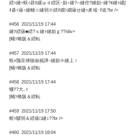
繧ｯ縺ｯ蜈ｨ辟ｶ縲ゅｄ繧区ｰ励↑縺?─縺倥?縺励↑縺?¢縺ｩ縲∫
ｵ碁ｨ薙↑縺輔☆縺弱※繧ｵ繝ｼ繝薙せ縺ｯ豸域･ｵ逧?br />
#456
2021/11/19 17:44
縺ｦ繧薙■繧?ｓ縺ｧ縺励ｇ??/div>
[蛹ｿ蜷阪＆繧転
#457
2021/11/19 17:44
蜈ｫ隗呈律險俶峩譁ｰ縺励※縺上ｌ
[蛹ｿ蜷阪＆繧転
#458
2021/11/19 17:44
螻ｱ?大､ｩ
[蛹ｿ蜷阪＆繧転
#459
2021/11/19 17:50
螟ｩ驥弱＆繧薙□縺ｭ??br />
#460
2021/11/19 18:04