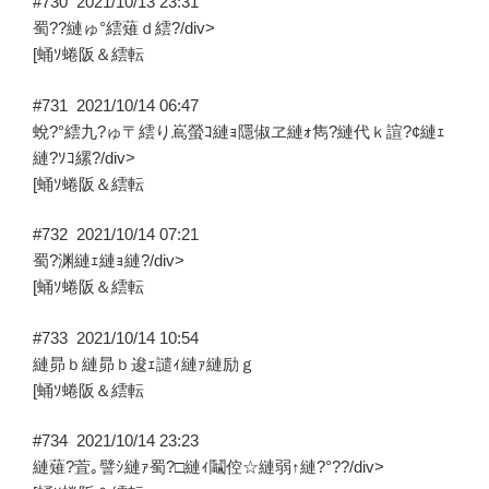
#730
2021/10/13 23:31
蜀??縺ゅ°繧薙ｄ繧?/div>
[蛹ｿ蜷阪＆繧転
#731
2021/10/14 06:47
蛻?°繧九?ゅ〒繧り嶌螢ｺ縺ｮ隱俶ヱ縺ｫ雋?縺代ｋ諠?¢縺ｪ
縺?ｿｺ縲?/div>
[蛹ｿ蜷阪＆繧転
#732
2021/10/14 07:21
蜀?渊縺ｪ縺ｮ縺?/div>
[蛹ｿ蜷阪＆繧転
#733
2021/10/14 10:54
縺昴ｂ縺昴ｂ逡ｪ譴ｨ縺ｧ縺励ｇ
[蛹ｿ蜷阪＆繧転
#734
2021/10/14 23:23
縺薙?萓｡譬ｼ縺ｧ蜀?□縺ｨ鬮倥☆縺弱↑縺?°??/div>