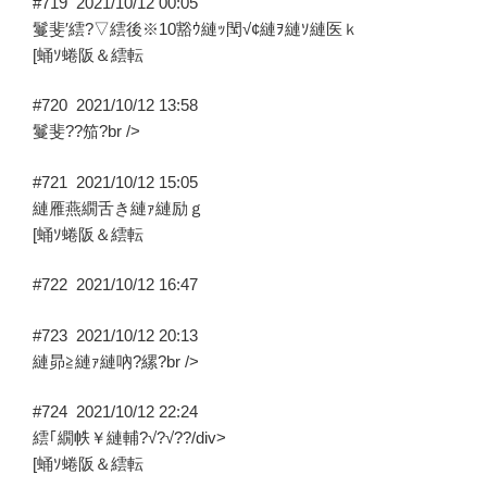
#719
2021/10/12 00:05
鬘斐′繧?▽繧後※10豁ｳ縺ｯ閠√¢縺ｦ縺ｿ縺医ｋ
[蛹ｿ蜷阪＆繧転
#720
2021/10/12 13:58
鬘斐??笳?br />
#721
2021/10/12 15:05
縺雁燕繝舌き縺ｧ縺励ｇ
[蛹ｿ蜷阪＆繧転
#722
2021/10/12 16:47
#723
2021/10/12 20:13
縺昴≧縺ｧ縺吶?縲?br />
#724
2021/10/12 22:24
繧｢繝帙￥縺輔?√?√??/div>
[蛹ｿ蜷阪＆繧転