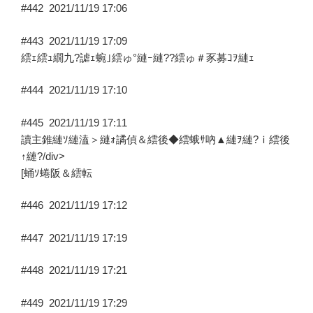
#442
2021/11/19 17:06
#443
2021/11/19 17:09
繧ｪ繧ｭ繝九?謔ｪ蜿｣繧ゅ°縺ｰ縺??繧ゅ＃豕募ｺｦ縺ｪ
#444
2021/11/19 17:10
#445
2021/11/19 17:11
讀主錐縺ｿ縺溘＞縺ｫ譎偵＆繧後◆繧蛾ｻ吶▲縺ｦ縺?ｉ繧後
↑縺?/div>
[蛹ｿ蜷阪＆繧転
#446
2021/11/19 17:12
#447
2021/11/19 17:19
#448
2021/11/19 17:21
#449
2021/11/19 17:29