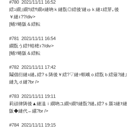
#780
2021/11/11 16:52
繧ｭ繝｣繝ｳ繧ｻ繝ｫ縺吶ｋ縺翫◎繧後′縺ゅｋ縺ｪ繧芽｡後
￥縺ｪ??/div>
[蛹ｿ蜷阪＆繧転
#781
2021/11/11 16:54
繝翫う繧ｹ蝗樒ｭ?/div>
[蛹ｿ蜷阪＆繧転
#782
2021/11/11 17:42
鬮倡衍縺ｮ縺｡繧?ｓ陦後￥繧?▽縺ｯ螟峨ｏ繧翫ｂ繧薙?縺｣
縺九ｄ縺?br />
#783
2021/11/11 19:11
莉頑律陦後▲縺溘ｉ繝吶ユ繝ｩ繝ｳ縺翫?縺｡繧?ｓ蜃ｺ縺ｦ縺
阪◆縺代←縲?br />
#784
2021/11/11 19:15