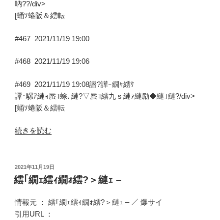
吶??/div>
[蛹ｿ蜷阪＆繧転
#467
2021/11/19 19:00
#468
2021/11/19 19:06
#469
2021/11/19 19:08
譛?譁ｰ繝ｬ繧ｹ
譚･騾ｱ縺ｮ蜃ｺ蜍､縺?▽蜃ｺ繧九ｓ縺ｧ縺励◆縺｣縺?/div>
[蛹ｿ蜷阪＆繧転
“豎?
続きを読む
陲
縺｡
繧?
投
2021年11月19日
稿
％
繧｢繝ｪ繧ｨ繝ｫ繧?＞縺ｪ –
日:
縺
ｱ
情報元 ：
繧｢繝ｪ繧ｨ繝ｫ繧?＞縺ｪ –
／
爆サイ
繝
引用URL ：