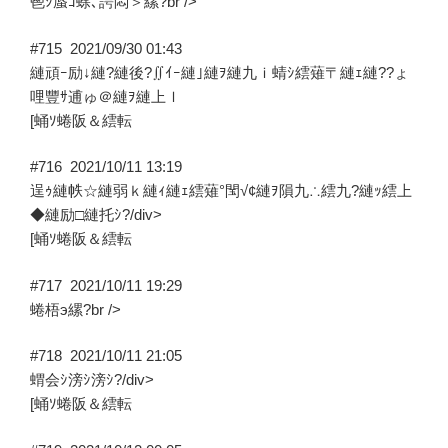
鬯ｼ蜃ｺ蜍､諤悶＞縲?br />
#715
2021/09/30 01:43
縺頑ｰ励↓縺?縺後?∬ｲｰ縺｣縺ｦ縺九ｉ蜻ｼ繧薙〒縺ｪ縺??ょ
哩豐ｻ逋ゅ＠縺ｦ縺上ｌ
[蛹ｿ蜷阪＆繧転
#716
2021/10/11 13:19
逞ｩ縺帙☆縺弱ｋ縺ｨ縺ｪ繧薙°閠√¢縺ｦ隕九∴繧九?縺ｯ繧上
◆縺励□縺托ｼ?/div>
[蛹ｿ蜷阪＆繧転
#717
2021/10/11 19:29
蜷梧э縲?br />
#718
2021/10/11 21:05
蝟会ｼ滂ｼ滂ｼ?/div>
[蛹ｿ蜷阪＆繧転