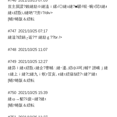
#746
2021/10/25 07:09
豈主屓謖?錐縺励※縺溘ｉ縲√◎縺ｮ縺?■騾ｲ蜈･蜿ｯ閭ｽ縺ｫ
縺ｪ繧翫∪縺吶°?滂ｼ?/div>
[蛹ｿ蜷阪＆繧転
#747
2021/10/25 07:17
縺溘?繧鍋┌逅?〒縺励ｇ??br />
#748
2021/10/25 11:07
#749
2021/10/25 12:27
縺昴ｌ縺ｪ繧翫↓縺企?謇輔∴縺ｰ逶､繧ゆｽ呵｣輔〒譛峨ｊ縺
ｪ縺上ｉ縺?□縺九ｉ螟ｧ荳亥､ｫ縺ｪ繧薙§繧?↑縺?°縺ｪ
[蛹ｿ蜷阪＆繧転
#750
2021/10/25 15:39
縺ゅ→貂?ｽ疲─縺?縺ｪ
[蛹ｿ蜷阪＆繧転