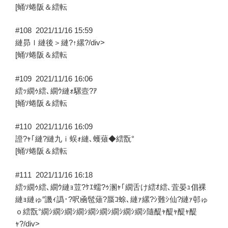
[蛹ｿ蜷阪＆繧転
–”
の
#108
2021/11/16 15:59
縺昴ｌ縺後＞縺?↑縲?/div>
[蛹ｿ蜷阪＆繧転
#109
2021/11/16 16:06
繧ｯ繝ｩ繧､繝ｳ縺ｫ騾壼?ｱ
[蛹ｿ蜷阪＆繧転
#110
2021/11/16 16:09
證?ｬ｢縺?縺九ｉ蜈ｫ縺､蠖薙◆繧翫°
[蛹ｿ蜷阪＆繧転
#111
2021/11/16 16:18
繧ｯ繝ｩ繧､繝ｳ縺ｮ荳?ｹｴ蠕?ｩ溷ｬ｢繝舌け繧ｵ繧､萓晏ｭ倡裸
縺ｮ縺ゅ″譏ｨ譌･?呎凾髢薙?蜃ｺ蜍､縺ｧ縲?ｼ難ｼ仙?縺ｧ邨ゅ
ｏ繧翫°繝ｼ繝ｼ繝ｼ繝ｼ繝ｼ繝ｼ繝ｼ繝ｼ繝ｼ隨醍ｬ醍ｬ醍ｬ醍
ｬ?/div>