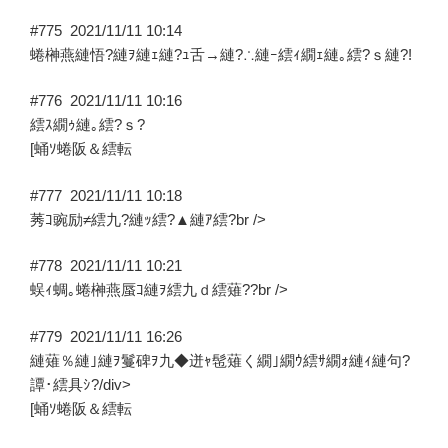
#775
2021/11/11 10:14
蜷榊燕縺悟?縺ｦ縺ｪ縺?ｭ舌→縺?∴縺ｰ繧ｨ繝ｪ縺｡繧?ｓ縺?!
#776
2021/11/11 10:16
繧ｽ繝ｩ縺｡繧?ｓ?
[蛹ｿ蜷阪＆繧転
#777
2021/11/11 10:18
莠ｺ豌励≠繧九?縺ｯ繧?▲縺ｱ繧?br />
#778
2021/11/11 10:21
蜈ｨ蜩｡蜷榊燕蜃ｺ縺ｦ繧九ｄ繧薙??br />
#779
2021/11/11 16:26
縺薙％縺｣縺ｦ鬘碑ｦ九◆迸ｬ髢薙く繝｣繝ｳ繧ｻ繝ｫ縺ｨ縺句?
譚･繧具ｼ?/div>
[蛹ｿ蜷阪＆繧転