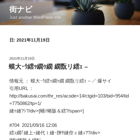
コ
街ナビ
ン
Just another WordPress site
テ
ン
ツ
日: 2021年11月19日
へ
ス
キ
投
2021年11月19日
ッ
稿
蟆大･ｳ繧ｯ繝ｩ繝 繝翫リ繧ｪ –
日:
プ
情報元 ：
蟆大･ｳ繧ｯ繝ｩ繝 繝翫リ繧ｪ –
／
爆サイ
引用URL ：
http://bakusai.com/thr_res/acode=14/ctgid=103/bid=954/tid
=7750862/tp=1/
縺ｩ縺?ｼ?/div>[蛹ｿ蜷阪＆繧?/span>]
#704
2021/09/16 12:06
繧ｭ繝｢縺上↑縺代ｌ縺ｰ陝ｻ縺倥ｃ縺ｭ??/div>