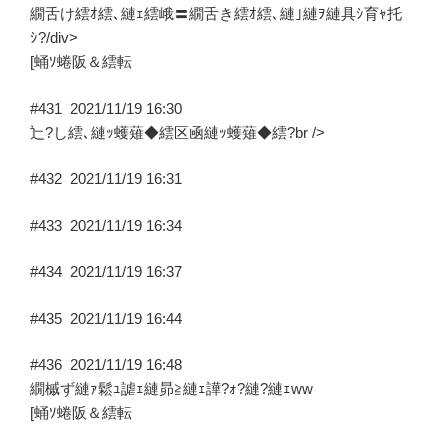
繝舌け繧ｵ繧､縺ｪ繧峨〓繝舌き繧ｵ繧､縺｣縺ｦ縺具ｼ育ｬ托
ｼ?/div>
[蛹ｿ蜷阪＆繧転
#431
2021/11/19 16:30
辷?し繧､縺ｯ蠖薙◆繧区凾縺ｯ蠖薙◆繧?br />
#432
2021/11/19 16:31
#433
2021/11/19 16:34
#434
2021/11/19 16:37
#435
2021/11/19 16:44
#436
2021/11/19 16:48
繝槭ず縺ｧ鬆ｭ謔ｪ縺昴≧縺ｪ譁?ｫ?縺?縺ｪww
[蛹ｿ蜷阪＆繧転