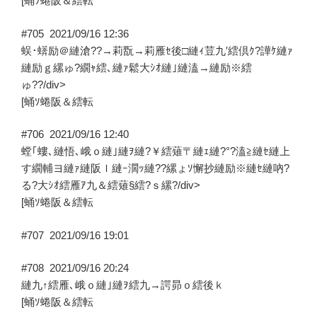
[蛹ｿ蜷阪＆繧転
#705
2021/09/16 12:36
蜈･蠎励＠縺滄??→莉翫→莉雁ｾ後□縺ｨ荳九′繧倶ｸ?譁ｹ縺ｧ
縺励ｇ縲ゅ?繝ｬ繧､縺ｧ鬆大ｼｵ縺｣縺溘→縺励※繧
ゅ??/div>
[蛹ｿ蜷阪＆繧転
#706
2021/09/16 12:40
螳｢螻､縺悟､峨ｏ縺｣縺ｦ縺?￥繧薙〒縺ｪ縺?°?溘≧縺ｾ縺上
す繝輔ヨ縺ｧ縺阪ｌ縺ｰ濶ｯ縺??縲ょｿ懈抄縺励※縺ｾ縺吶?
る?大ｼｵ繧雁ｱ九＆繧薙§繧?ｓ縲?/div>
[蛹ｿ蜷阪＆繧転
#707
2021/09/16 19:01
#708
2021/09/16 20:24
縺九↑繧雁､峨ｏ縺｣縺ｦ繧九→諤昴ｏ繧後ｋ
[蛹ｿ蜷阪＆繧転