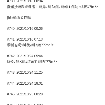
#739
2021/10/16 00:04
蠢懈抄縺励※縺溘ｉ縺昴≧縺?≧縺ｮ縺輔ｉ縺吶↑繧茨ｽ?br />
[蛹ｿ蜷阪＆繧転
#740
2021/10/16 00:06
#741
2021/10/16 07:13
繝輔ぉ繝ｩ縺後≧縺ｾ縺???br />
#742
2021/10/24 05:44
蠎怜､飽K縺ｪ繧薙〒縺吶°??br />
#743
2021/10/24 11:25
#744
2021/10/24 18:01
#745
2021/10/25 00:28