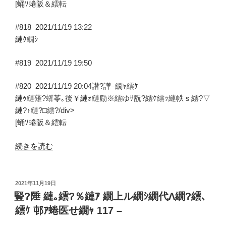
[蛹ｿ蜷阪＆繧転
#818
2021/11/19 13:22
縺ｸ繝ｼ
#819
2021/11/19 19:50
#820
2021/11/19 20:04
譛?譁ｰ繝ｬ繧ｹ
縺ｩ縺薙?蠎苓｡後￥縺ｫ縺励※繧ゆｻ翫?繧ｹ繧ｯ縺帙ｓ繧?▽
縺?↑縺?□繧?/div>
[蛹ｿ蜷阪＆繧転
“蝣
続きを読む
ｺ
逕
ｺ
投
2021年11月19日
稿
縺｡
豎?陲 縺｡繧?％縺ｱ 繝上ル繝ｼ繝代Λ繝?繧､
日:
繧?
繧ｹ 邨ｱ蜷医せ繝ｬ 117 –
ｓ