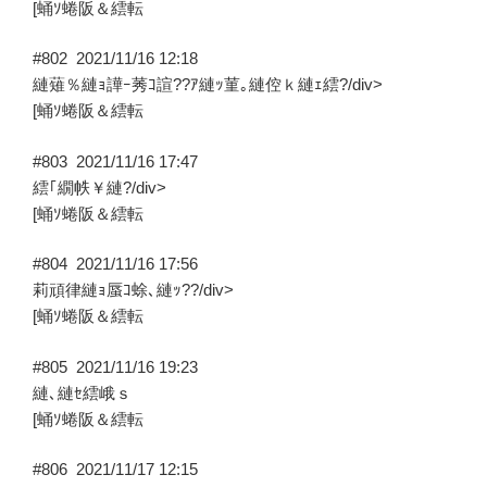
[蛹ｿ蜷阪＆繧転
#802
2021/11/16 12:18
縺薙％縺ｮ譁ｰ莠ｺ諠??ｱ縺ｯ菫｡縺倥ｋ縺ｪ繧?/div>
[蛹ｿ蜷阪＆繧転
#803
2021/11/16 17:47
繧｢繝帙￥縺?/div>
[蛹ｿ蜷阪＆繧転
#804
2021/11/16 17:56
莉頑律縺ｮ蜃ｺ蜍､縺ｯ??/div>
[蛹ｿ蜷阪＆繧転
#805
2021/11/16 19:23
縺､縺ｾ繧峨ｓ
[蛹ｿ蜷阪＆繧転
#806
2021/11/17 12:15