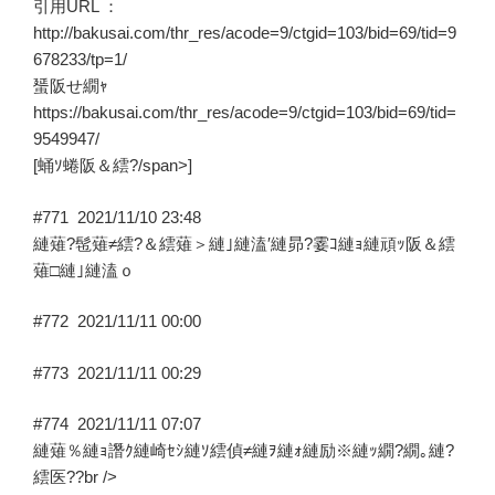
繝
引用URL ：
繝
http://bakusai.com/thr_res/acode=9/ctgid=103/bid=69/tid=9
翫
678233/tp=1/
リ
蜑阪せ繝ｬ
繧
https://bakusai.com/thr_res/acode=9/ctgid=103/bid=69/tid=
ｪ
9549947/
–”
[蛹ｿ蜷阪＆繧?/span>]
の
#771
2021/11/10 23:48
縺薙?髢薙≠繧?＆繧薙＞縺｣縺溘′縺昴?霎ｺ縺ｮ縺頑ｯ阪＆繧
薙□縺｣縺溘ｏ
#772
2021/11/11 00:00
#773
2021/11/11 00:29
#774
2021/11/11 07:07
縺薙％縺ｮ譖ｸ縺崎ｾｼ縺ｿ繧偵≠縺ｦ縺ｫ縺励※縺ｯ繝?繝｡縺?
繧医??br />