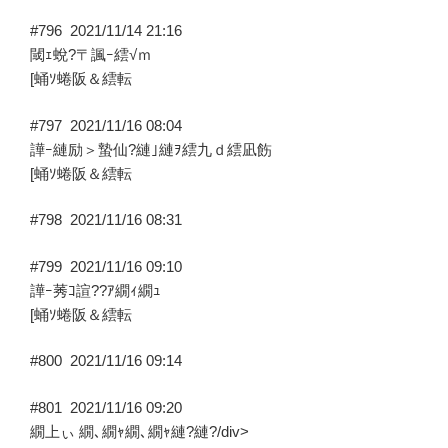
#796
2021/11/14 21:16
閾ｪ蛻?〒諷ｰ繧√ｍ
[蛹ｿ蜷阪＆繧転
#797
2021/11/16 08:04
譁ｰ縺励＞蟄仙?縺｣縺ｦ繧九ｄ繧凪飭
[蛹ｿ蜷阪＆繧転
#798
2021/11/16 08:31
#799
2021/11/16 09:10
譁ｰ莠ｺ諠??ｱ繝ｨ繝ｭ
[蛹ｿ蜷阪＆繧転
#800
2021/11/16 09:14
#801
2021/11/16 09:20
繝上ぃ 繝､繝ｬ繝､繝ｬ縺?縺?/div>